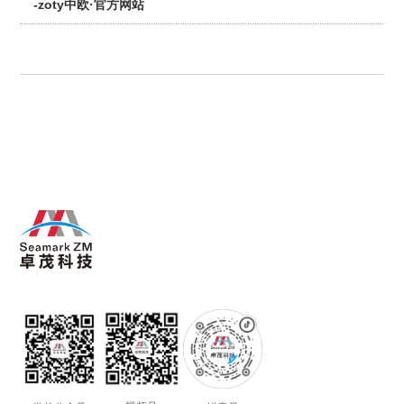
-zoty中欧·官方网站