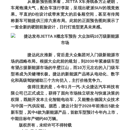
从最新预告图来看，JETTA X车身线条方正硬朗，
车尾饱满大气，配合车顶行李架，呈现出硬派SUV的视觉效
果。平直的D柱设计或带来宽大的后备厢空间，甚至有传闻
称新车可能提供三排六座布局。此前的正面预告图则展示了
一套全新的硬朗前脸设计，日行灯造型更具未来感。
捷达此次推新，背后是大众集团对入门级新能源市
场的战略布局。根据大众此前的规划，到2030年紧凑级车型
有望占据新能源市场的半壁江山，而10万元左右的入门级车
型将成为关键增长极。捷达的新能源产品将从电动化、数字
化和高级驾驶辅助三个方向切入，主打价格竞争力。
值得注意的是，今年1月一汽-大众捷达汽车科技有
限公司已正式成立，获得了面向市场独立研发与快速决策的
权限，既能开发本土化智能电动车，又能整合德国大众技术
与中国一汽供应链。据悉，捷达计划于2028年前推出5款全
新车型，其中4款为新能源产品，首款车型预计今年内上市，
中期目标年产销约40万辆。
版权所有，未经许可不得转载