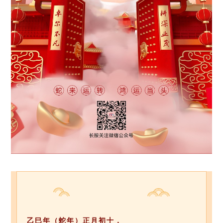
开
工
大
吉
乙巳年（蛇年）正月初十，